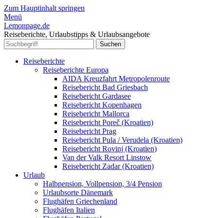
Zum Hauptinhalt springen
Menü
Lemonpage.de
Reiseberichte, Urlaubstipps & Urlaubsangebote
Reiseberichte
Reiseberichte Europa
AIDA Kreuzfahrt Metropolenroute
Reisebericht Bad Griesbach
Reisebericht Gardasee
Reisebericht Kopenhagen
Reisebericht Mallorca
Reisebericht Poreč (Kroatien)
Reisebericht Prag
Reisebericht Pula / Verudela (Kroatien)
Reisebericht Rovinj (Kroatien)
Van der Valk Resort Linstow
Reisebericht Zadar (Kroatien)
Urlaub
Halbpension, Vollpension, 3/4 Pension
Urlaubsorte Dänemark
Flughäfen Griechenland
Flughäfen Italien