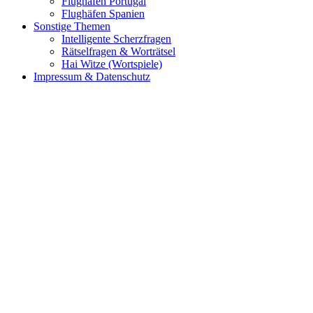
Flughäfen Portugal
Flughäfen Spanien
Sonstige Themen
Intelligente Scherzfragen
Rätselfragen & Worträtsel
Hai Witze (Wortspiele)
Impressum & Datenschutz
Promenade von Lazise